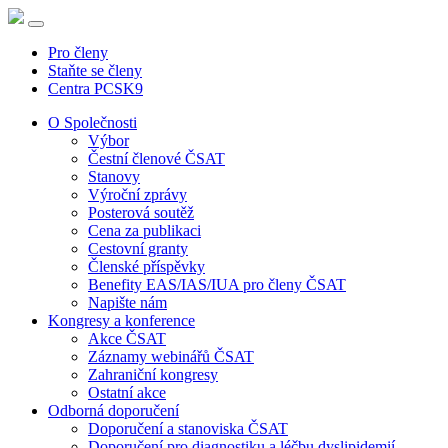
Pro členy
Staňte se členy
Centra PCSK9
O Společnosti
Výbor
Čestní členové ČSAT
Stanovy
Výroční zprávy
Posterová soutěž
Cena za publikaci
Cestovní granty
Členské příspěvky
Benefity EAS/IAS/IUA pro členy ČSAT
Napište nám
Kongresy a konference
Akce ČSAT
Záznamy webinářů ČSAT
Zahraniční kongresy
Ostatní akce
Odborná doporučení
Doporučení a stanoviska ČSAT
Doporučení pro diagnostiku a léčbu dyslipidemií