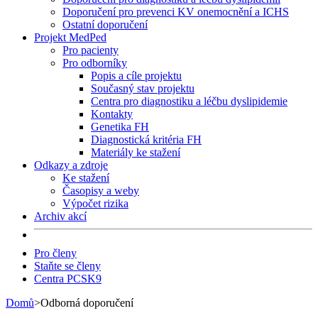
Doporučení pro prevenci KV onemocnění a ICHS
Ostatní doporučení
Projekt MedPed
Pro pacienty
Pro odborníky
Popis a cíle projektu
Současný stav projektu
Centra pro diagnostiku a léčbu dyslipidemie
Kontakty
Genetika FH
Diagnostická kritéria FH
Materiály ke stažení
Odkazy a zdroje
Ke stažení
Časopisy a weby
Výpočet rizika
Archiv akcí
Pro členy
Staňte se členy
Centra PCSK9
Domů
>
Odborná doporučení