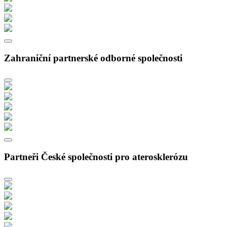
Zahraniční partnerské odborné společnosti
Partneři České společnosti pro aterosklerózu