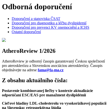
Odborná doporučení
Doporučení a stanoviska ČSAT
Doporučení pro diagnostiku a léčbu dyslipidemií
Doporučení pro prevenci KV onemocnění a ICHS
Ostatní doporučení
AtheroReview 1/2026
AtheroReview je odborný časopis garantovaný Českou společností
pro aterosklerózu a Slovenskou asociáciou aterosklerózy. Časopis
objednávejte na adrese
fama@fa-ma.cz
Z obsahu aktuálního čísla:
Postavenie kombinovanej liečby v kontexte aktualizácie
odporúčaní ESC/EAS pre manažment dyslipidémií
Cieľové hladiny LDL-cholesterolu vo vysokorizikovej populácii
na Slovensku: retrospektívna štúdia